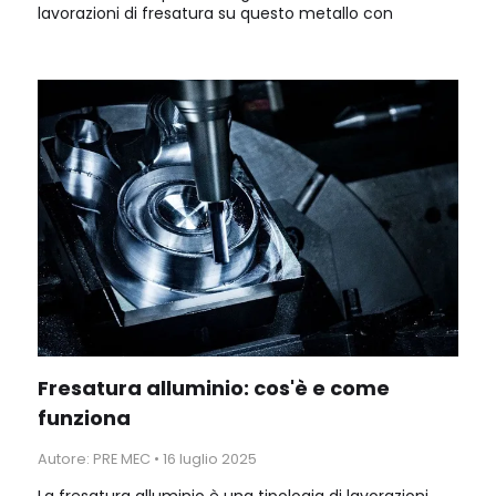
lavorazioni di fresatura su questo metallo con
un'elevata accuratezza. Da PRE-MEC utilizziamo il
pantografo XTREME, una potentissima fresatrice CNC.
Fresatura alluminio: cos'è e come
funziona
Autore: PRE MEC
•
16 luglio 2025
La fresatura alluminio è una tipologia di lavorazioni