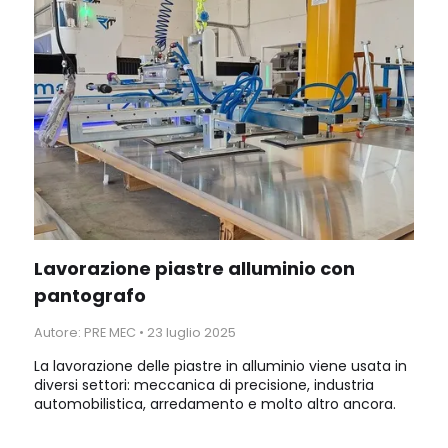
da un programma digitale. La sigla CNC sta per
Controllo Numerico Computerizzato. Per lavorazioni a
pantografo CNC a Verona, affidati all'esperienza di
PRE-MEC.
Lavorazione piastre alluminio con
pantografo
Autore: PRE MEC
•
23 luglio 2025
La lavorazione delle piastre in alluminio viene usata in
diversi settori: meccanica di precisione, industria
automobilistica, arredamento e molto altro ancora.
Da PRE-MEC la lavorazione delle piastre in alluminio
viene svolta con il pantografo CNC XTREME, una