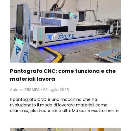
Pantografo CNC: come funziona e che
materiali lavora
Autore: PRE MEC
•
23 luglio 2025
Il pantografo CNC è una macchina che ha
rivoluzionato il modo di lavorare materiali come
alluminio, plastica e tanti altri. Ma cos'è esattamente
e come funziona? Il pantografo CNC è una macchina
utensile che esegue tagli, incisioni e fresature su
diversi materiali, seguendo un percorso determinato