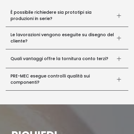
È possibile richiedere sia prototipi sia
produzioni in serie?
Sì. L'azienda realizza prototipi, piccole serie e
Le lavorazioni vengono eseguite su disegno del
produzioni continuative mantenendo elevati
cliente?
standard qualitativi.
Sì. Tutti i componenti vengono prodotti seguendo le
Quali vantaggi offre la tornitura conto terzi?
specifiche tecniche e i file forniti dal cliente.
Permette di ridurre gli investimenti interni, migliorare
PRE-MEC esegue controlli qualità sui
la flessibilità produttiva, accedere a tecnologie CNC
componenti?
avanzate e ottenere componenti di precisione.
Sì. Ogni lavorazione è sottoposta a controlli
dimensionali e verifiche qualitative per garantire la
conformità alle specifiche progettuali.