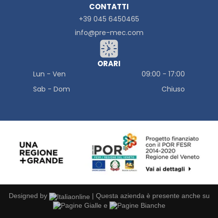
CONTATTI
+39 045 6450465
info@pre-mec.com
ORARI
Lun - Ven
09:00
-
17:00
Sab - Dom
Chiuso
Designed by
|
Questa azienda è presente anche su
e