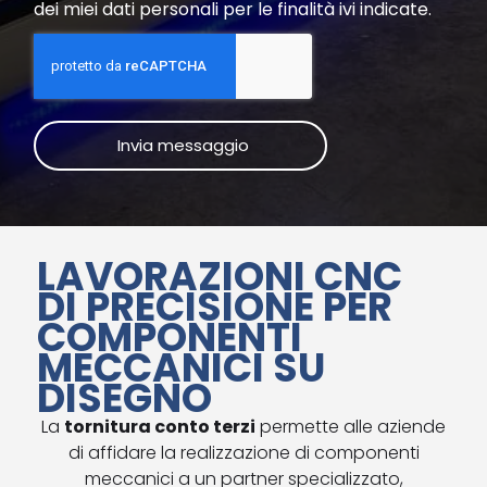
dei miei dati personali per le finalità ivi indicate.
LAVORAZIONI CNC
DI PRECISIONE PER
COMPONENTI
MECCANICI SU
DISEGNO
La
tornitura conto terzi
permette alle aziende
di affidare la realizzazione di componenti
meccanici a un partner specializzato,